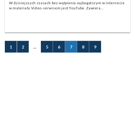
W dzisiejszych czasach bez wątpienia najbogatszym w internecie
w materiały Video-serwisem jest YouTube. Zawiera...
Nawigacja
Strona
Strona
Strona
Strona
Strona
Strona
Strona
1
2
…
5
6
7
8
9
po
wpisach