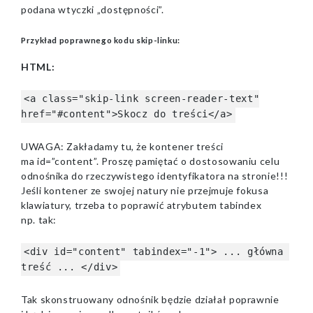
podana wtyczki „dostępności”.
Przykład poprawnego kodu skip-linku:
HTML:
<a class="skip-link screen-reader-text"
href="#content">Skocz do treści</a>
UWAGA: Zakładamy tu, że kontener treści
ma id=”content”. Proszę pamiętać o dostosowaniu celu
odnośnika do rzeczywistego identyfikatora na stronie!!!
Jeśli kontener ze swojej natury nie przejmuje fokusa
klawiatury, trzeba to poprawić atrybutem tabindex
np. tak:
<div id="content" tabindex="-1"> ... główna
treść ... </div>
Tak skonstruowany odnośnik będzie działał poprawnie