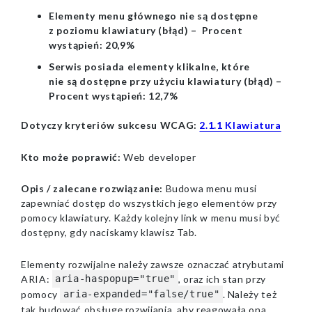
Elementy menu głównego nie są dostępne
z poziomu klawiatury (błąd) – Procent
wystąpień: 20,9%
Serwis posiada elementy klikalne, które
nie są dostępne przy użyciu klawiatury (błąd) –
Procent wystąpień: 12,7%
Dotyczy kryteriów sukcesu WCAG:
2.1.1 Klawiatura
Kto może poprawić:
Web developer
Opis / zalecane rozwiązanie:
Budowa menu musi
zapewniać dostęp do wszystkich jego elementów przy
pomocy klawiatury. Każdy kolejny link w menu musi być
dostępny, gdy naciskamy klawisz Tab.
Elementy rozwijalne należy zawsze oznaczać atrybutami
ARIA:
, oraz ich stan przy
aria-haspopup="true"
pomocy
. Należy też
aria-expanded="false/true"
tak budować obsługę rozwijania, aby reagowała ona