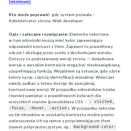
(minimum)
Kto może poprawić:
gdy system pozwala –
Administrator strony, Web developer
Opis / zalecane rozwiązanie:
Elementy tekstowe,
w tym odnośniki muszą mieć kolor zapewniający
odpowiedni kontrast z tłem. Zapewni to prawidłowy
odczyt i obsługę przez osoby z dysfunkcjami wzroku.
Dotyczy to podstawowej wersji strony — dodatkowe
wersje o wysokim kontraście mogą być nieobowiązkową,
uzupełniającą funkcją. Wyjątkiem są sytuacje, gdy użyte
kolory są np. częścią identyfikacji wizualnej. Wówczas
należy zadbać o łatwy dostęp do specjalnej,
kontrastowej wersji. W przypadku odnośników trzeba
również pamiętać o prawidłowych kolorach dla
wszystkich stanów (pseudoklasy CSS –
: visited,
). W przypadku tekstów
:focus, :hover, :active
na tle obrazków w uzyskaniu kontrastu możne pomóc
umieszczenie ich na ramce z przyciemniającym tłem
(nawet półprzezroczystym, np.:
background-color: