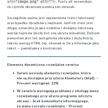
. Pusty alt spowoduje,
src="image.png" alt="">
że czytniki ekranowe pominą ten obrazek.
Szczególnie ważne jest zapewnienie treści tekstowej
w przypadku obrazków z napisami. Jeśli ich treść jest
długa, oznaczmy je jako ozdobne i dodajmy tekstową
wersję napisów (może być ona ukryta wizualnie). Dobrym
pomysłem jest też zastąpienie obrazka z dużą ilością
tekstu wersją HTML (np. obrazek w tle a informacje jako
tekst — pamiętajmy o kontraście).
Elementy dynamiczne, rozwijalne serwisu
Serwis posiada elementy rozwijalne, które
nie są dostępne przy użyciu klawiatury (błąd). –
Procent wystąpień: 22%
W serwisie występują problemy z obsługą menu
rozwijalnego przy użyciu programu odczytu
ekranu – brak komunikatu informującego,
że menu zostało rozwinięte – Procent