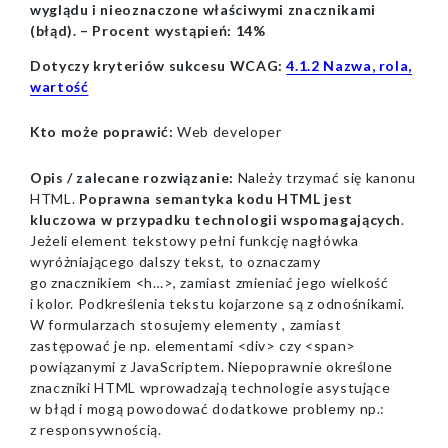
wyglądu i nieoznaczone właściwymi znacznikami
(błąd). –
Procent wystąpień:
14%
Dotyczy kryteriów sukcesu WCAG:
4.1.2
Nazwa, rola,
wartość
Kto może poprawić:
Web developer
Opis / zalecane rozwiązanie:
Należy trzymać się kanonu
HTML.
Poprawna semantyka kodu HTML jest
kluczowa w przypadku technologii wspomagających
.
Jeżeli element tekstowy pełni funkcję nagłówka
wyróżniającego dalszy tekst, to oznaczamy
go znacznikiem <h…>, zamiast zmieniać jego wielkość
i kolor. Podkreślenia tekstu kojarzone są z odnośnikami.
W formularzach stosujemy elementy ⁣, zamiast
zastępować je np. elementami <div> czy <span>
powiązanymi z JavaScriptem. Niepoprawnie określone
znaczniki HTML wprowadzają technologie asystujące
w błąd i mogą powodować dodatkowe problemy np.:
z responsywnością.