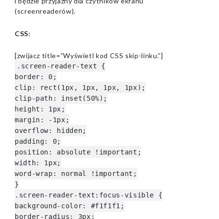
i będzie przyjazny dla czytników ekranu
(screenreaderów).
CSS:
[zwijacz title=”Wyświetl kod CSS skip-linku.”]
.screen-reader-text {
border: 0;
clip: rect(1px, 1px, 1px, 1px);
clip-path: inset(50%);
height: 1px;
margin: -1px;
overflow: hidden;
padding: 0;
position: absolute !important;
width: 1px;
word-wrap: normal !important;
}
.screen-reader-text:focus-visible {
background-color: #f1f1f1;
border-radius: 3px;