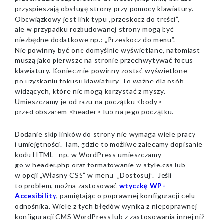
przyspieszają obsługę strony przy pomocy klawiatury.
Obowiązkowy jest link typu „przeskocz do treści”,
ale w przypadku rozbudowanej strony mogą być
niezbędne dodatkowe np.: „Przeskocz do menu”.
Nie powinny być one domyślnie wyświetlane, natomiast
muszą jako pierwsze na stronie przechwytywać focus
klawiatury. Koniecznie powinny zostać wyświetlone
po uzyskaniu fokusu klawiatury. To ważne dla osób
widzących, które nie mogą korzystać z myszy.
Umieszczamy je od razu na początku <body>
przed obszarem <header> lub na jego początku.
Dodanie skip linków do strony nie wymaga wiele pracy
i umiejętności. Tam, gdzie to możliwe zalecamy dopisanie
kodu HTML– np. w WordPress umieszczamy
go w header.php oraz formatowanie w style.css lub
w opcji „Własny CSS” w menu „Dostosuj”. Jeśli
to problem, można zastosować
wtyczkę WP-
Accesibility
, pamiętając o poprawnej konfiguracji celu
odnośnika. Wiele z tych błędów wynika z niepoprawnej
konfiguracji CMS WordPress lub z zastosowania innej niż