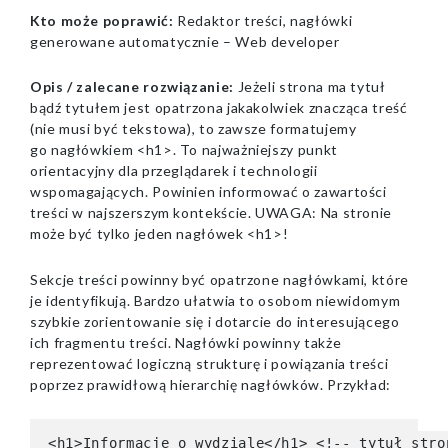
Kto może poprawić:
Redaktor treści, nagłówki
generowane automatycznie – Web developer
Opis / zalecane rozwiązanie:
Jeżeli strona ma tytuł
bądź tytułem jest opatrzona jakakolwiek znacząca treść
(nie musi być tekstowa), to zawsze formatujemy
go nagłówkiem <h1>. To najważniejszy punkt
orientacyjny dla przeglądarek i technologii
wspomagających. Powinien informować o zawartości
treści w najszerszym kontekście. UWAGA: Na stronie
może być tylko jeden nagłówek <h1>!
Sekcje treści powinny być opatrzone nagłówkami, które
je identyfikują. Bardzo ułatwia to osobom niewidomym
szybkie zorientowanie się i dotarcie do interesującego
ich fragmentu treści. Nagłówki powinny także
reprezentować logiczną strukturę i powiązania treści
poprzez prawidłową hierarchię nagłówków. Przykład:
<h1>Informacje o wydziale</h1> <!-- tytuł stron