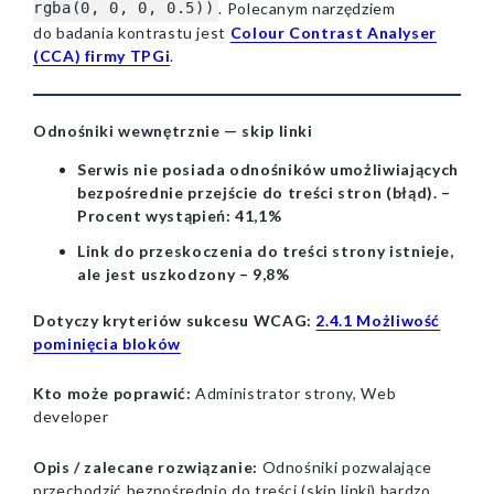
. Polecanym narzędziem
rgba(0, 0, 0, 0.5))
do badania kontrastu jest
Colour Contrast Analyser
(CCA) firmy TPGi
.
Odnośniki wewnętrznie — skip linki
Serwis nie posiada odnośników umożliwiających
bezpośrednie przejście do treści stron (błąd). –
Procent wystąpień: 41,1%
Link do przeskoczenia do treści strony istnieje,
ale jest uszkodzony – 9,8%
Dotyczy kryteriów sukcesu WCAG:
2.4.1
Możliwość
pominięcia bloków
Kto może poprawić:
Administrator strony, Web
developer
Opis / zalecane rozwiązanie:
Odnośniki pozwalające
przechodzić bezpośrednio do treści (skip linki) bardzo