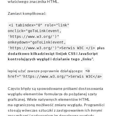
właściwego znacznika HTML.
Zamiast komplikować:
<i tabindex="0" role="link"
onclick="goToLink(event,
'https://www.w3.org/')"
onkeydown="goToLink(event,
plus
'https://www.w3.org/')">Serwis W3C </i>
dodatkowo kilkadziesiąt linijek CSS i JavaScript
kontrolujących wygląd i działanie tego „linku”.
lepiej użyć zawsze poprawnie działającego:
<a
href="'https://www.w3.org/">Serwis W3C</a>
Często błędy są spowodowane próbami dostosowania
wyglądu elementów formularza do pożądanej szaty
graficznej. Wiele natywnych elementów HTML
ma ograniczoną możliwość zmiany wyglądu. Programiści
stosują wówczas sztuczki z zastępowaniem ich innymi
znacznikami i nadawaniem im dowolnego wyglądu.