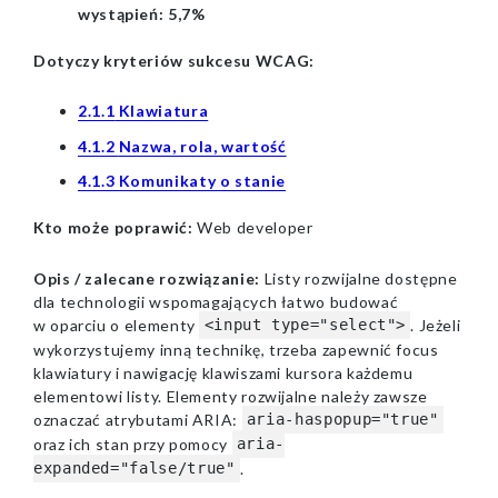
wystąpień: 5,7%
Dotyczy kryteriów sukcesu WCAG:
2.1.1
Klawiatura
4.1.2
Nazwa, rola, wartość
4.1.3 Komunikaty o stanie
Kto może poprawić:
Web developer
Opis / zalecane rozwiązanie:
Listy rozwijalne dostępne
dla technologii wspomagających łatwo budować
w oparciu o elementy
. Jeżeli
<input type="select">
wykorzystujemy inną technikę, trzeba zapewnić focus
klawiatury i nawigację klawiszami kursora każdemu
elementowi listy. Elementy rozwijalne należy zawsze
oznaczać atrybutami ARIA:
aria-haspopup="true"
oraz ich stan przy pomocy
aria-
.
expanded="false/true"