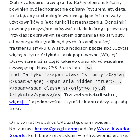
Opis / zalecane rozwiązanie:
Każdy element klikalny
powinien być jednoznacznie opisany (tytułem, etykietą,
treścią), aby technologie wspomagające informowały
użytkowników o jego funkcji i przeznaczeniu. Odnośniki
powinny precyzyjnie opisywać cel, do którego prowadzą.
Przykład: poprawnym tekstem odnośnika (lub atrybutu
alt w przypadku grafik będących linkami) poniżej
fragmentu artykułu w aktualnościach będzie np.: „Czytaj
więcej o Tytuł Artykułu”, a niepoprawnym: „Więcej”.
Oczywiście można część takiego opisu ukryć wizualnie
używając np. klasy CSS Bootstrap –
<a
href="artykul"><span class="sr-only">Czytaj
</span>więcej <span aria-hidden="true">...
</span><span class="sr-only">o Tytuł
Czytaj
. Taki kod wyświetli tekst „
Artykułu</span></a>
o Tytuł
więcej
…
” a jednocześnie czytniki ekranu odczytają całą
Artykułu
treść.
O ile to możliwe adres URL zastępujemy opisem.
Np. zamiast
https://google.com
podajmy
Wyszukiwarka
Google
. Podobnie z przyciskami — jeśli zawierają grafikę,