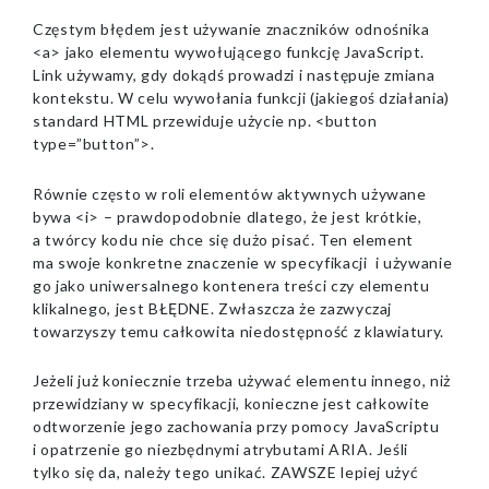
Częstym błędem jest używanie znaczników odnośnika
<a> jako elementu wywołującego funkcję JavaScript.
Link używamy, gdy dokądś prowadzi i następuje zmiana
kontekstu. W celu wywołania funkcji (jakiegoś działania)
standard HTML przewiduje użycie np. <button
type=”button”>.
Równie często w roli elementów aktywnych używane
bywa <i> – prawdopodobnie dlatego, że jest krótkie,
a twórcy kodu nie chce się dużo pisać. Ten element
ma swoje konkretne znaczenie w specyfikacji i używanie
go jako uniwersalnego kontenera treści czy elementu
klikalnego, jest BŁĘDNE. Zwłaszcza że zazwyczaj
towarzyszy temu całkowita niedostępność z klawiatury.
Jeżeli już koniecznie trzeba używać elementu innego, niż
przewidziany w specyfikacji, konieczne jest całkowite
odtworzenie jego zachowania przy pomocy JavaScriptu
i opatrzenie go niezbędnymi atrybutami ARIA. Jeśli
tylko się da, należy tego unikać. ZAWSZE lepiej użyć