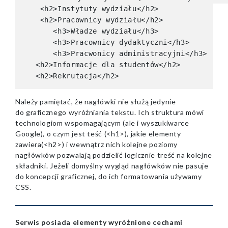
    <h2>Instytuty wydziału</h2>

    <h2>Pracownicy wydziału</h2>

       <h3>Władze wydziału</h3>

       <h3>Pracownicy dydaktyczni</h3>

       <h3>Pracwonicy administracyjni</h3>

   <h2>Informacje dla studentów</h2>

Należy pamiętać, że nagłówki nie służą jedynie
do graficznego wyróżniania tekstu. Ich struktura mówi
technologiom wspomagającym (ale i wyszukiwarce
Google), o czym jest teść (<h1>), jakie elementy
zawiera(<h2>) i wewnątrz nich kolejne poziomy
nagłówków pozwalają podzielić logicznie treść na kolejne
składniki. Jeżeli domyślny wygląd nagłówków nie pasuje
do koncepcji graficznej, do ich formatowania używamy
CSS.
Serwis posiada elementy wyróżnione cechami