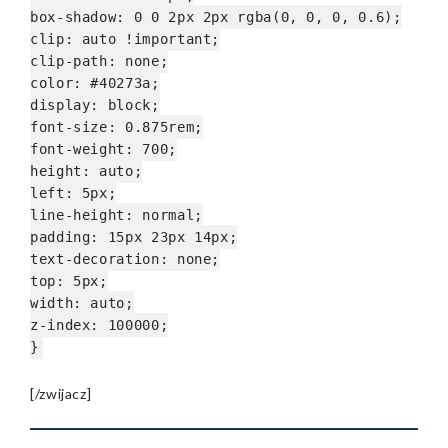
box-shadow: 0 0 2px 2px rgba(0, 0, 0, 0.6);
clip: auto !important;
clip-path: none;
color: #40273a;
display: block;
font-size: 0.875rem;
font-weight: 700;
height: auto;
left: 5px;
line-height: normal;
padding: 15px 23px 14px;
text-decoration: none;
top: 5px;
width: auto;
z-index: 100000;
}
[/zwijacz]