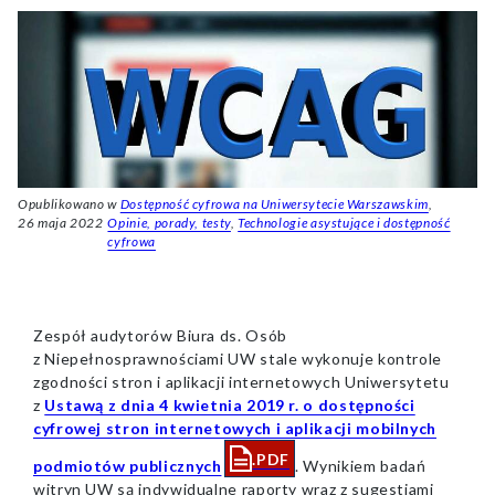
Opublikowano
w
Dostępność cyfrowa na Uniwersytecie Warszawskim
,
26 maja 2022
Opinie, porady, testy
,
Technologie asystujące i dostępność
cyfrowa
Zespół audytorów Biura ds. Osób
z Niepełnosprawnościami UW stale wykonuje kontrole
zgodności stron i aplikacji internetowych Uniwersytetu
z
Ustawą z dnia 4 kwietnia 2019 r. o dostępności
cyfrowej stron internetowych i aplikacji mobilnych
.PDF
podmiotów publicznych
. Wynikiem badań
format
witryn UW są indywidualne raporty wraz z sugestiami
pliku