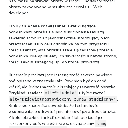
Kto może poprawić:
obrazy w treści – Redaktor treści,
obrazy zakodowane w strukturze serwisu – Web
developer
Opis / zalecane rozwiązanie:
Grafiki będące
odnośnikami określa się jako funkcjonalne i muszą
zawierać atrybut alt jednoznacznie informujący o ich
przeznaczeniu lub celu odnośnika. W tym przypadku
treść alternatywna obrazka staje się tekstową treścią
odnośnika. Nie opisujemy ich zawartości a nazwę strony,
treść, sekcję, kategorię itp. do której prowadzą.
Ilustracje przekazujące istotną treść zawsze powinny
być opisane w znaczniku alt. Powinien być on dość
krótki, ale jednoznacznie określający zawartość obrazka.
Przykład: zamiast
użyjmy raczej
alt="studnia"
.
alt="Dziewiętnastowieczny żuraw studzienny"
Brak tego znacznika powoduje, że technologie
wspomagające odczytują nic niemówiący adres obrazka.
Z kolei obrazki o funkcji ozdobnej lub posiadające
rozszerzony opis w treści zawsze oznaczamy
<img