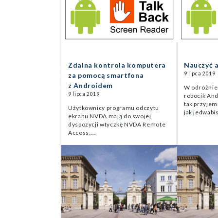
Zdalna kontrola komputera
Nauczyć 
9 lipca 2019
za pomocą smartfona
z Androidem
W odróżnien
9 lipca 2019
robocik And
tak przyjem
Użytkownicy programu odczytu
jak jedwabis
ekranu NVDA mają do swojej
dyspozycji wtyczkę NVDA Remote
Access,...