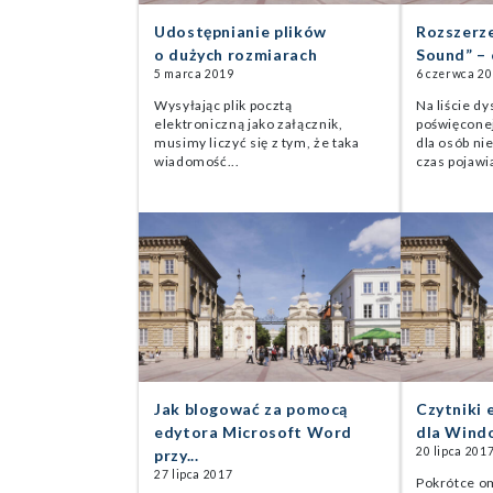
Udostępnianie plików
Rozszerz
o dużych rozmiarach
Sound” – c
5 marca 2019
6 czerwca 2
Wysyłając plik pocztą
Na liście dy
elektroniczną jako załącznik,
poświęcone
musimy liczyć się z tym, że taka
dla osób ni
wiadomość...
czas pojawia
Jak blogować za pomocą
Czytniki
edytora Microsoft Word
dla Wind
20 lipca 201
przy...
27 lipca 2017
Pokrótce om