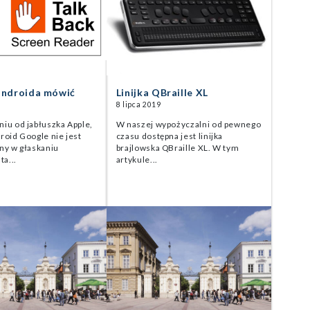
androida mówić
Linijka QBraille XL
8 lipca 2019
iu od jabłuszka Apple,
W naszej wypożyczalni od pewnego
roid Google nie jest
czasu dostępna jest linijka
ny w głaskaniu
brajlowska QBraille XL. W tym
ta...
artykule...