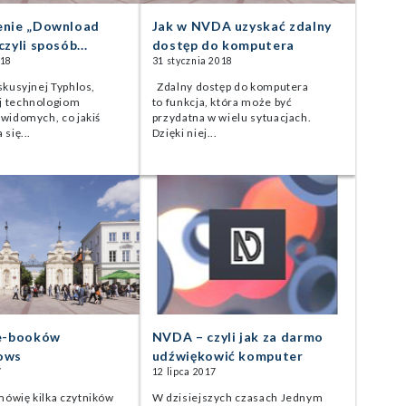
enie „Download
Jak w NVDA uzyskać zdalny
zyli sposób...
dostęp do komputera
018
31 stycznia 2018
skusyjnej Typhlos,
Zdalny dostęp do komputera
j technologiom
to funkcja, która może być
ewidomych, co jakiś
przydatna w wielu sytuacjach.
 się...
Dzięki niej...
 e-booków
NVDA – czyli jak za darmo
ows
udźwiękowić komputer
7
12 lipca 2017
ówię kilka czytników
W dzisiejszych czasach Jednym