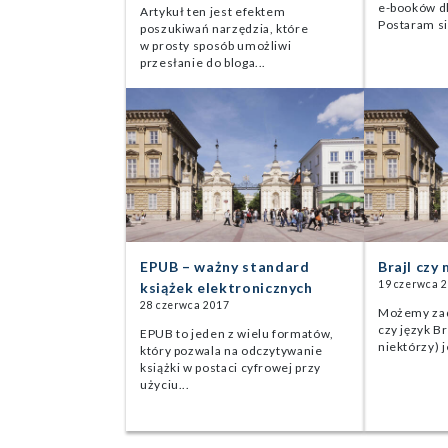
e-booków d
Artykuł ten jest efektem
Postaram si
poszukiwań narzędzia, które
w prosty sposób umożliwi
przesłanie do bloga...
EPUB – ważny standard
Brajl czy
19 czerwca 
książek elektronicznych
28 czerwca 2017
Możemy zad
czy język Br
EPUB to jeden z wielu formatów,
niektórzy) j
który pozwala na odczytywanie
książki w postaci cyfrowej przy
użyciu...