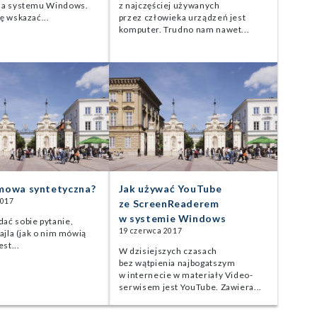
la systemu Windows.
z najczęściej używanych
ę wskazać...
przez człowieka urządzeń jest
komputer. Trudno nam nawet...
 mowa syntetyczna?
Jak używać YouTube
2017
ze ScreenReaderem
w systemie Windows
ać sobie pytanie,
19 czerwca 2017
ajla (jak o nim mówią
est...
W dzisiejszych czasach
bez wątpienia najbogatszym
w internecie w materiały Video-
serwisem jest YouTube. Zawiera...