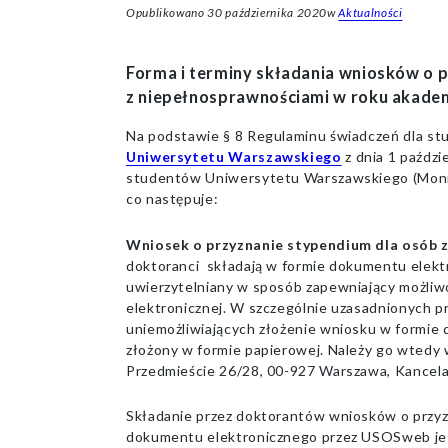
Opublikowano
30 października 2020
w
Aktualności
Forma i terminy składania wniosków o 
z niepełnosprawnościami w roku akade
Na podstawie § 8 Regulaminu świadczeń dla st
Uniwersytetu Warszawskiego
z dnia 1 paździ
studentów Uniwersytetu Warszawskiego (Monitor
co następuje:
Wniosek o przyznanie stypendium dla osób 
doktoranci składają w formie dokumentu elekt
uwierzytelniany w sposób zapewniający możliwo
elektronicznej. W szczególnie uzasadnionych p
uniemożliwiających złożenie wniosku w formi
złożony w formie papierowej. Należy go wtedy 
Przedmieście 26/28, 00-927 Warszawa, Kancela
Składanie przez doktorantów wniosków o przyz
dokumentu elektronicznego przez USOSweb je