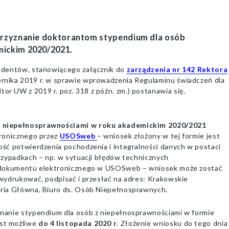
przyznanie doktorantom stypendium dla osób
mickim 2020/2021.
udentów, stanowiącego załącznik do
zarządzenia nr 142 Rektora
ernika 2019 r. w sprawie wprowadzenia Regulaminu świadczeń dla
 UW z 2019 r. poz. 318 z późn. zm.) postanawia się,
z niepełnosprawnościami w roku akademickim 2020/2021
ronicznego przez
USOSweb
– wniosek złożony w tej formie jest
ść potwierdzenia pochodzenia i integralności danych w postaci
rzypadkach – np. w sytuacji błędów technicznych
e dokumentu elektronicznego w USOSweb – wniosek może zostać
wydrukować, podpisać i przesłać na adres: Krakowskie
ria Główna, Biuro ds. Osób Niepełnosprawnych.
nanie stypendium dla osób z niepełnosprawnościami w formie
st możliwe
do 4 listopada 2020 r
. Złożenie wniosku do tego dnia