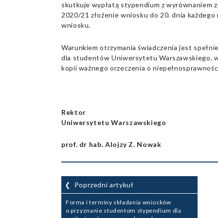
skutkuje wypłatą stypendium z wyrównaniem za
2020/21 złożenie wniosku do 20. dnia każdego m
wniosku.
Warunkiem otrzymania świadczenia jest spełni
dla studentów Uniwersytetu Warszawskiego, w
kopii ważnego orzeczenia o niepełnosprawnośc
Rektor
Uniwersytetu Warszawskiego
prof. dr hab. Alojzy Z. Nowak
Nawigacja
Poprzedni artykuł
wpisu
Forma i terminy składania wniosków
o przyznanie studentom stypendium dla