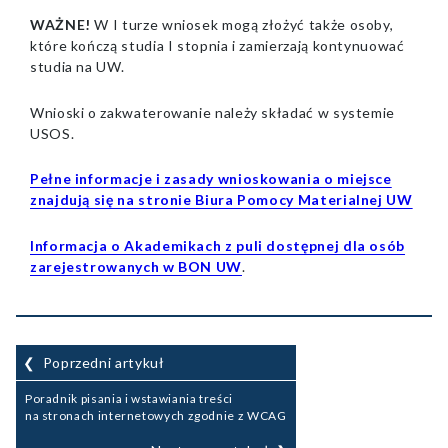
WAŻNE!
W I turze wniosek mogą złożyć także osoby,
które kończą studia I stopnia i zamierzają kontynuować
studia na UW.
Wnioski o zakwaterowanie należy składać w systemie
USOS.
Pełne informacje i zasady wnioskowania o miejsce
znajdują się na stronie Biura Pomocy Materialnej UW
Informacja o Akademikach z puli dostępnej dla osób
zarejestrowanych w BON UW
.
Nawigacja
Poprzedni artykuł
wpisu
Poradnik pisania i wstawiania treści
na stronach internetowych zgodnie z WCAG