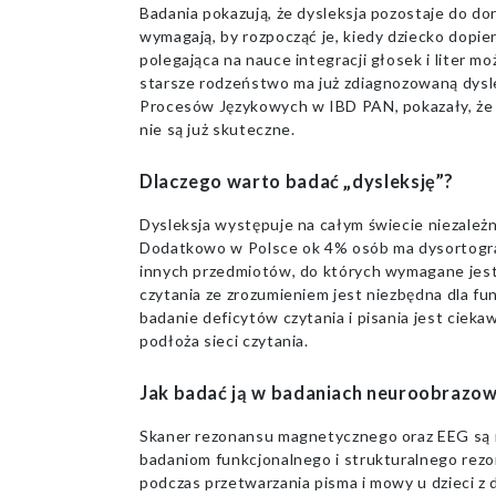
Badania pokazują, że dysleksja pozostaje do dor
wymagają, by rozpocząć je, kiedy dziecko dopier
polegająca na nauce integracji głosek i liter mo
starsze rodzeństwo ma już zdiagnozowaną dysle
Procesów Językowych w IBD PAN, pokazały, że 
nie są już skuteczne.
Dlaczego warto badać „dysleksję”?
Dysleksja występuje na całym świecie niezależni
Dodatkowo w Polsce ok 4% osób ma dysortografi
innych przedmiotów, do których wymagane jes
czytania ze zrozumieniem jest niezbędna dla 
badanie deficytów czytania i pisania jest cieka
podłoża sieci czytania.
Jak badać ją w badaniach neuroobrazo
Skaner rezonansu magnetycznego oraz EEG są n
badaniom funkcjonalnego i strukturalnego rezo
podczas przetwarzania pisma i mowy u dzieci z d