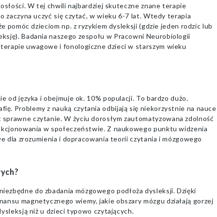
osłości. W tej chwili najbardziej skuteczne znane terapie
o zaczyna uczyć się czytać, w wieku 6-7 lat. Wtedy terapia
że pomóc dzieciom np. z ryzykiem dysleksji (gdzie jeden rodzic lub
ksję). Badania naszego zespołu w Pracowni Neurobiologii
terapie uwagowe i fonologiczne dzieci w starszym wieku
e od języka i obejmuje ok. 10% populacji. To bardzo dużo.
ę. Problemy z nauką czytania odbijają się niekorzystnie na nauce
t sprawne czytanie. W życiu dorosłym zautomatyzowana zdolność
funkcjonowania w społeczeństwie. Z naukowego punktu widzenia
we dla zrozumienia i dopracowania teorii czytania i mózgowego
wych?
iezbędne do zbadania mózgowego podłoża dysleksji. Dzięki
nansu magnetycznego wiemy, jakie obszary mózgu działają gorzej
ysleksją niż u dzieci typowo czytających.