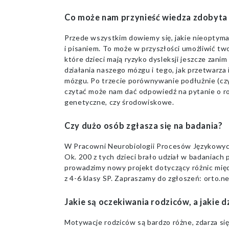
Co może nam przynieść wiedza zdobyta
Przede wszystkim dowiemy się, jakie nieoptyma
i pisaniem. To może w przyszłości umożliwić tw
które dzieci mają ryzyko dysleksji jeszcze zani
działania naszego mózgu i tego, jak przetwarza 
mózgu. Po trzecie porównywanie podłużnie (czyli
czytać może nam dać odpowiedź na pytanie o rod
genetyczne, czy środowiskowe.
Czy dużo osób zgłasza się na badania?
W Pracowni Neurobiologii Procesów Językowyc
Ok. 200 z tych dzieci brało udział w badaniach 
prowadzimy nowy projekt dotyczący różnic międ
z 4-6 klasy SP. Zapraszamy do zgłoszeń: orto.ne
Jakie są oczekiwania rodziców, a jakie d
Motywacje rodziców są bardzo różne, zdarza si