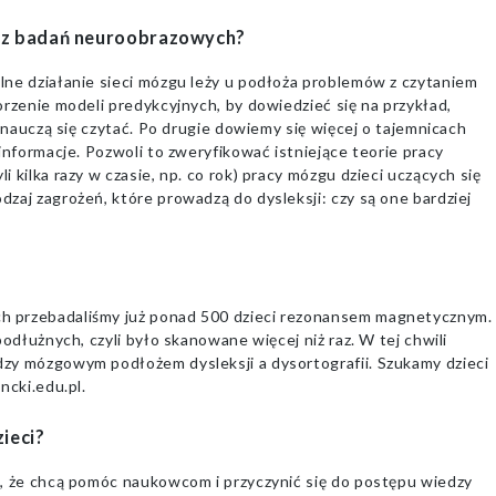
 z badań neuroobrazowych?
lne działanie sieci mózgu leży u podłoża problemów z czytaniem
orzenie modeli predykcyjnych, by dowiedzieć się na przykład,
m nauczą się czytać. Po drugie dowiemy się więcej o tajemnicach
informacje. Pozwoli to zweryfikować istniejące teorie pracy
 kilka razy w czasie, np. co rok) pracy mózgu dzieci uczących się
zaj zagrożeń, które prowadzą do dysleksji: czy są one bardziej
h przebadaliśmy już ponad 500 dzieci rezonansem magnetycznym.
podłużnych, czyli było skanowane więcej niż raz. W tej chwili
zy mózgowym podłożem dysleksji a dysortografii. Szukamy dzieci
ncki.edu.pl.
zieci?
ę, że chcą pomóc naukowcom i przyczynić się do postępu wiedzy