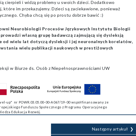
 nią cierpieli i widzą problemy u swoich dzieci. Dodatkowo
ej, które im przekazujemy. Dzieci są zaciekawione, ponieważ
ycznego. Chyba chcą się po prostu dobrze bawić :)
owni Neurobiologii Procesów Językowych Instytutu Biologii
 prowadzi własną grupę badawczą zajmującą się dysleksją
 od wielu lat dotyczą dysleksji i jej neuronalnych korelatów,
powstania wielu publikacji naukowych w prestiżowych
leksji w Biurze ds. Osób z Niepełnosprawnościami UW
level-up" nr POWR.03.05.00-00-A067/19-00 współfinansowany ze
uropejskiego Funduszu Społecznego z Programu Operacyjnego
iedza Edukacja Rozwój.
Następny artykuł