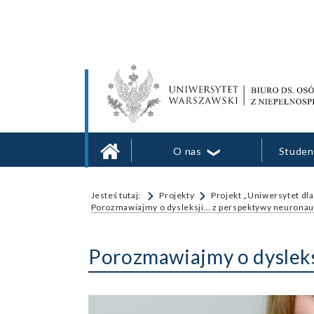
Skocz
Skocz
do
do
treści
menu
Biuro ds. Osób z Niepełnosprawnościami Uniw
Wsparcie studentów i pracowników Uniwersyte
O nas
Studenc
Jesteś tutaj:
Projekty
Projekt „Uniwersytet dla
Porozmawiajmy o dysleksji… z perspektywy neurona
Porozmawiajmy o dyslek