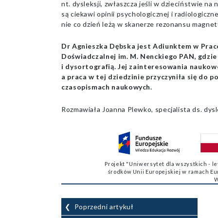
nt. dysleksji, zwłaszcza jeśli w dzieciństwie na
są ciekawi opinii psychologicznej i radiologiczn
nie co dzień leżą w skanerze rezonansu magnet
Dr Agnieszka Dębska jest Adiunktem w Prac
Doświadczalnej im. M. Nenckiego PAN, gdzie
i dysortografią. Jej zainteresowania naukowe
a praca w tej dziedzinie przyczyniła się do 
czasopismach naukowych.
Rozmawiała Joanna Plewko, specjalista ds. dys
Projekt "Uniwersytet dla wszystkich - 
środków Unii Europejskiej w ramach E
W
Nawigacja
Poprzedni artykuł