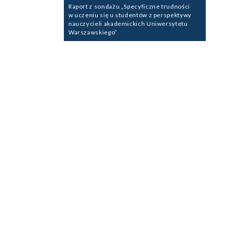
wpisu
Raport z sondażu „Specyficzne trudności
w uczeniu się u studentów z perspektywy
nauczycieli akademickich Uniwersytetu
Warszawskiego”