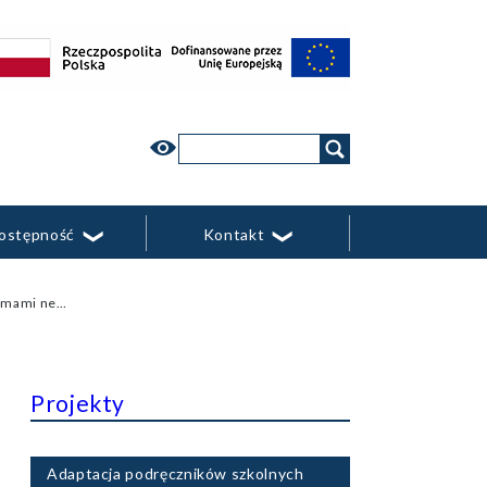
yjnymi
Wyszukaj
w
witrynie
ostępność
Kontakt
Zadanie: Centrum wspierania studentów z problemami neurorozwojowymi i neurologicznymi
Projekty
Adaptacja podręczników szkolnych