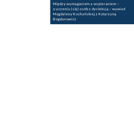
Między wymaganiem a wspieraniem –
o uczeniu (się) osób z dysleksją – wywiad
Magdaleny Kochańskiej z Katarzyną
Bogdanowicz