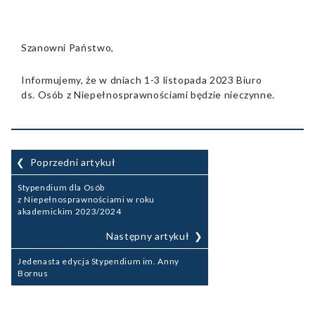
Szanowni Państwo,
Informujemy, że w dniach 1-3 listopada 2023 Biuro
ds. Osób z Niepełnosprawnościami będzie nieczynne.
Nawigacja
Poprzedni artykuł
wpisu
Stypendium dla Osób
z Niepełnosprawnościami w roku
akademickim 2023/2024
Następny artykuł
Jedenasta edycja Stypendium im. Anny
Bornus